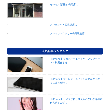
モバイル修理.jp 長岡店...
スマホリペア佐世保店...
スマホファクトリー長野駅前店...
人気記事ランキング
【iPhone】リカバリーモードからアップデー
ト・初期化する...
【iPhone】サイレントスイッチが効かなくなっ
てしまった時...
【iPhone】カメラが切り換えられないときの対
処方法！まず...