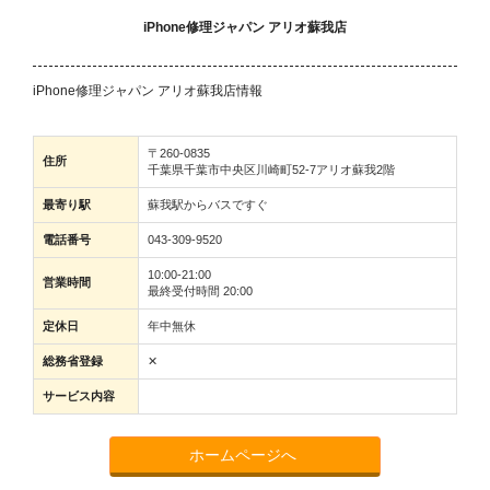
iPhone修理ジャパン アリオ蘇我店
iPhone修理ジャパン アリオ蘇我店情報
〒260-0835
住所
千葉県千葉市中央区川崎町52-7アリオ蘇我2階
最寄り駅
蘇我駅からバスですぐ
電話番号
043-309-9520
10:00-21:00
営業時間
最終受付時間 20:00
定休日
年中無休
総務省登録
✕
サービス内容
ホームページへ