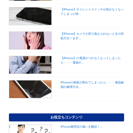
【iPhone】サイレントスイッチが効かなくなっ
てしまった時...
【iPhone】カメラが切り換えられないときの対
処方法！まず...
【iPhone】の電源がつかなくなってしまった
ら・・・電源が...
iPhoneの画面が割れてしまったら・・・液晶破
損の修理方法...
お役立ちコンテンツ
iPhone修理店の違いを解説！...