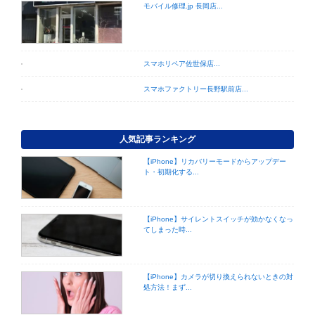
モバイル修理.jp 長岡店...
スマホリペア佐世保店...
スマホファクトリー長野駅前店...
人気記事ランキング
【iPhone】リカバリーモードからアップデー
ト・初期化する...
【iPhone】サイレントスイッチが効かなくなっ
てしまった時...
【iPhone】カメラが切り換えられないときの対
処方法！まず...