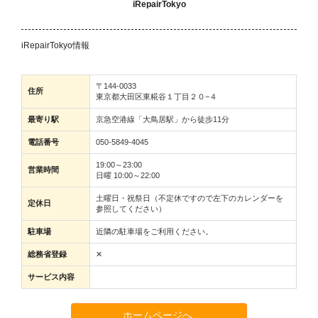
iRepairTokyo
iRepairTokyo情報
〒144-0033
住所
東京都大田区東糀谷１丁目２０−４
最寄り駅
京急空港線「大鳥居駅」から徒歩11分
電話番号
050-5849-4045
19:00～23:00
営業時間
日曜 10:00～22:00
土曜日・祝祭日（不定休ですので左下のカレンダーを
定休日
参照してください）
駐車場
近隣の駐車場をご利用ください。
総務省登録
✕
サービス内容
ホームページへ