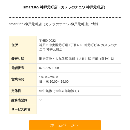
smart365 神戸元町店（カメラのナニワ 神戸元町店）
smart365 神戸元町店（カメラのナニワ 神戸元町店）情報
〒650-0022
住所
神戸市中央区元町通 1丁目4-18 新元町ビル カメラのナ
ニワ 神戸元町店
最寄り駅
旧居留地・大丸前駅 元町（ＪＲ）駅 元町（阪神）駅
電話番号
078-325-1008
10:00～20:00
営業時間
日・祝 10:00～19:00
定休日
年中無休（※年末年始除く）
総務省登録
✕
サービス内容
ホームページへ