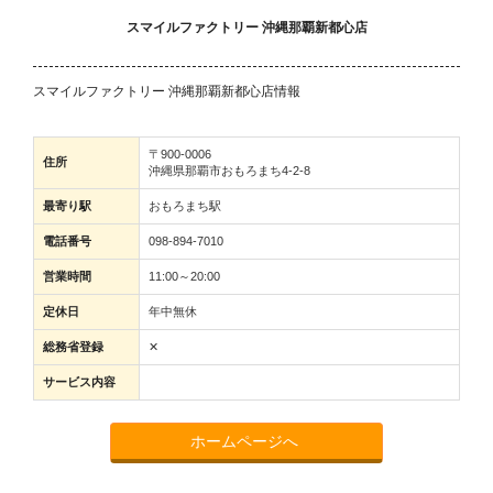
スマイルファクトリー 沖縄那覇新都心店
スマイルファクトリー 沖縄那覇新都心店情報
〒900-0006
住所
沖縄県那覇市おもろまち4-2-8
最寄り駅
おもろまち駅
電話番号
098-894-7010
営業時間
11:00～20:00
定休日
年中無休
総務省登録
✕
サービス内容
ホームページへ