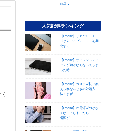
前店...
人気記事ランキング
【iPhone】リカバリーモー
ドからアップデート・初期
化する...
【iPhone】サイレントスイ
ッチが効かなくなってしま
った時...
、
【iPhone】カメラが切り換
えられないときの対処方
いく
法！まず...
【iPhone】の電源がつかな
くなってしまったら・・・
電源が...