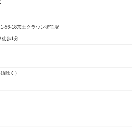
報
-56-18京王クラウン街笹塚
り徒歩1分
年始除く）