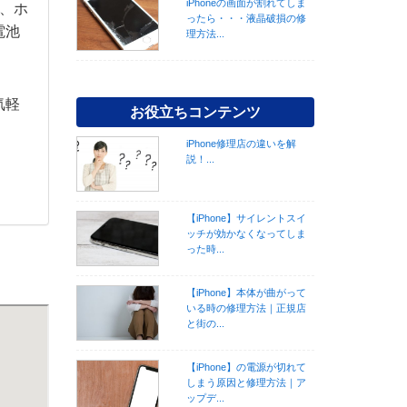
iPhoneの画面が割れてしま
理、ホ
ったら・・・液晶破損の修
電池
理方法...
気軽
お役立ちコンテンツ
iPhone修理店の違いを解
説！...
【iPhone】サイレントスイ
ッチが効かなくなってしま
った時...
【iPhone】本体が曲がって
いる時の修理方法｜正規店
と街の...
【iPhone】の電源が切れて
しまう原因と修理方法｜ア
ップデ...