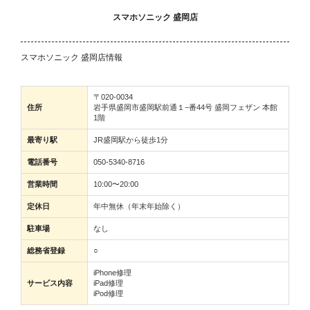
スマホソニック 盛岡店
スマホソニック 盛岡店情報
〒020-0034
住所
岩手県盛岡市盛岡駅前通１−番44号 盛岡フェザン 本館
1階
最寄り駅
JR盛岡駅から徒歩1分
電話番号
050-5340-8716
営業時間
10:00〜20:00
定休日
年中無休（年末年始除く）
駐車場
なし
総務省登録
○
iPhone修理
サービス内容
iPad修理
iPod修理